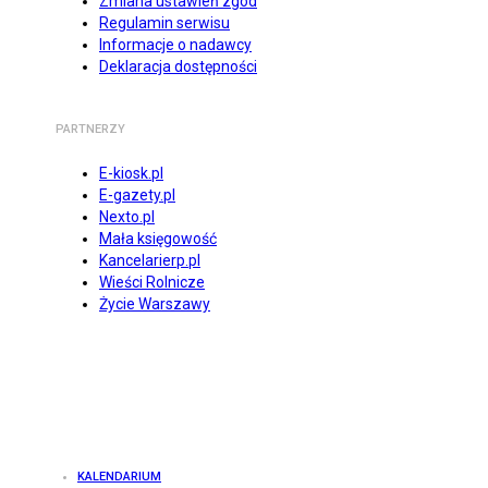
Zmiana ustawień zgód
Regulamin serwisu
Informacje o nadawcy
Deklaracja dostępności
PARTNERZY
E-kiosk.pl
E-gazety.pl
Nexto.pl
Mała księgowość
Kancelarierp.pl
Wieści Rolnicze
Życie Warszawy
KALENDARIUM