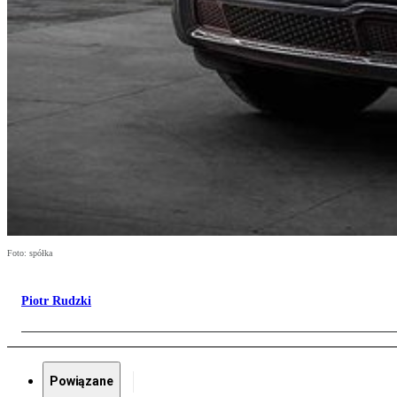
Foto: spółka
Piotr Rudzki
Powiązane