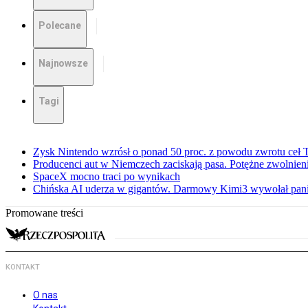
Polecane
Najnowsze
Tagi
Zysk Nintendo wzrósł o ponad 50 proc. z powodu zwrotu ceł
Producenci aut w Niemczech zaciskają pasa. Potężne zwolnieni
SpaceX mocno traci po wynikach
Chińska AI uderza w gigantów. Darmowy Kimi3 wywołał pani
Promowane treści
KONTAKT
O nas