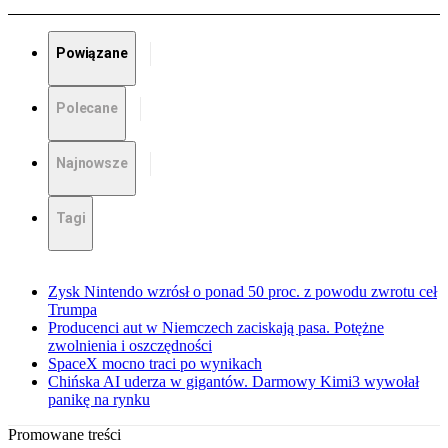
Powiązane
Polecane
Najnowsze
Tagi
Zysk Nintendo wzrósł o ponad 50 proc. z powodu zwrotu ceł
Trumpa
Producenci aut w Niemczech zaciskają pasa. Potężne
zwolnienia i oszczędności
SpaceX mocno traci po wynikach
Chińska AI uderza w gigantów. Darmowy Kimi3 wywołał
panikę na rynku
Promowane treści