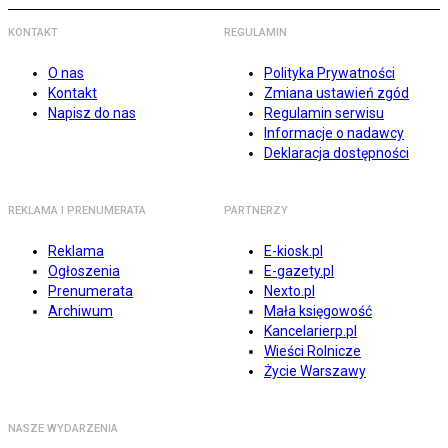
KONTAKT
REGULAMIN
O nas
Polityka Prywatności
Kontakt
Zmiana ustawień zgód
Napisz do nas
Regulamin serwisu
Informacje o nadawcy
Deklaracja dostępności
REKLAMA I PRENUMERATA
PARTNERZY
Reklama
E-kiosk.pl
Ogłoszenia
E-gazety.pl
Prenumerata
Nexto.pl
Archiwum
Mała księgowość
Kancelarierp.pl
Wieści Rolnicze
Życie Warszawy
NASZE WYDARZENIA