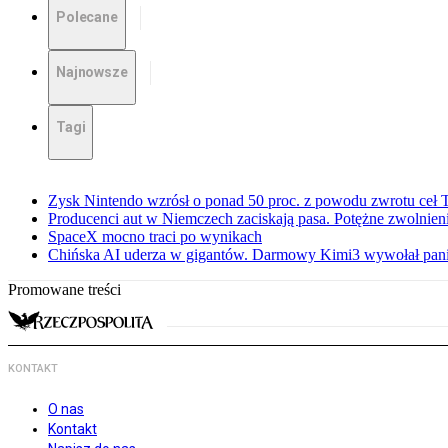
Polecane
Najnowsze
Tagi
Zysk Nintendo wzrósł o ponad 50 proc. z powodu zwrotu ceł
Producenci aut w Niemczech zaciskają pasa. Potężne zwolnieni
SpaceX mocno traci po wynikach
Chińska AI uderza w gigantów. Darmowy Kimi3 wywołał pani
Promowane treści
KONTAKT
O nas
Kontakt