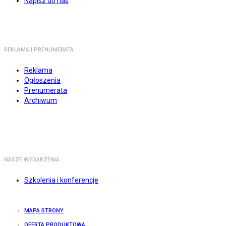
Napisz do nas
REKLAMA I PRENUMERATA
Reklama
Ogłoszenia
Prenumerata
Archiwum
NASZE WYDARZENIA
Szkolenia i konferencje
MAPA STRONY
OFERTA PRODUKTOWA