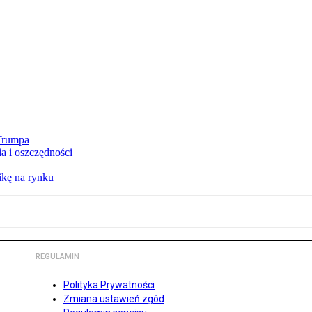
 Trumpa
a i oszczędności
kę na rynku
REGULAMIN
Polityka Prywatności
Zmiana ustawień zgód