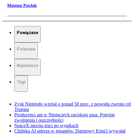
Mateusz Pawlak
Powiązane
Polecane
Najnowsze
Tagi
Zysk Nintendo wzrósł o ponad 50 proc. z powodu zwrotu ceł
Trumpa
Producenci aut w Niemczech zaciskają pasa. Potężne
zwolnienia i oszczędności
SpaceX mocno traci po wynikach
Chińska AI uderza w gigantów. Darmowy Kimi3 wywołał