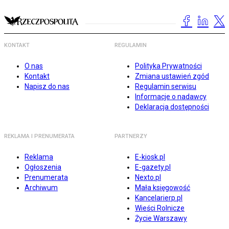
KONTAKT
REGULAMIN
O nas
Polityka Prywatności
Kontakt
Zmiana ustawień zgód
Napisz do nas
Regulamin serwisu
Informacje o nadawcy
Deklaracja dostępności
REKLAMA I PRENUMERATA
PARTNERZY
Reklama
E-kiosk.pl
Ogłoszenia
E-gazety.pl
Prenumerata
Nexto.pl
Archiwum
Mała księgowość
Kancelarierp.pl
Wieści Rolnicze
Życie Warszawy