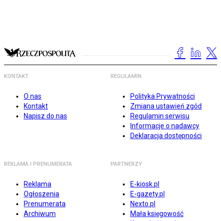
KONTAKT
REGULAMIN
O nas
Polityka Prywatności
Kontakt
Zmiana ustawień zgód
Napisz do nas
Regulamin serwisu
Informacje o nadawcy
Deklaracja dostępności
REKLAMA I PRENUMERATA
PARTNERZY
Reklama
E-kiosk.pl
Ogłoszenia
E-gazety.pl
Prenumerata
Nexto.pl
Archiwum
Mała księgowość