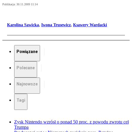
Publikacja:
30.11.2009 11:14
Karolina Sawicka
,
Iwona Trusewicz
,
Ksawery Wardacki
Powiązane
Polecane
Najnowsze
Tagi
Zysk Nintendo wzrósł o ponad 50 proc. z powodu zwrotu ceł
Trumpa