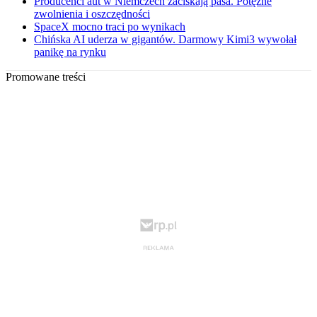
Producenci aut w Niemczech zaciskają pasa. Potężne
zwolnienia i oszczędności
SpaceX mocno traci po wynikach
Chińska AI uderza w gigantów. Darmowy Kimi3 wywołał
panikę na rynku
Promowane treści