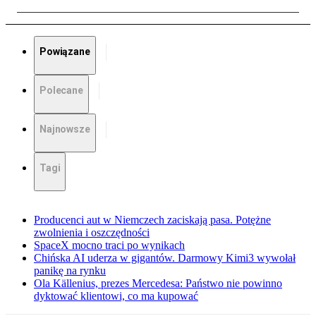
Powiązane
Polecane
Najnowsze
Tagi
Producenci aut w Niemczech zaciskają pasa. Potężne
zwolnienia i oszczędności
SpaceX mocno traci po wynikach
Chińska AI uderza w gigantów. Darmowy Kimi3 wywołał
panikę na rynku
Ola Källenius, prezes Mercedesa: Państwo nie powinno
dyktować klientowi, co ma kupować