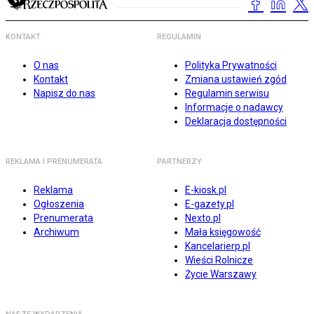
KONTAKT
REGULAMIN
O nas
Polityka Prywatności
Kontakt
Zmiana ustawień zgód
Napisz do nas
Regulamin serwisu
Informacje o nadawcy
Deklaracja dostępności
REKLAMA I PRENUMERATA
PARTNERZY
Reklama
E-kiosk.pl
Ogłoszenia
E-gazety.pl
Prenumerata
Nexto.pl
Archiwum
Mała księgowość
Kancelarierp.pl
Wieści Rolnicze
Życie Warszawy