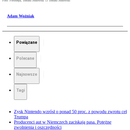
Foto: Fotorzepa, Tomasz Jodłowski TJ Tomasz Jodłowski
Adam Woźniak
Powiązane
Polecane
Najnowsze
Tagi
Zysk Nintendo wzrósł o ponad 50 proc. z powodu zwrotu ceł
Trumpa
Producenci aut w Niemczech zaciskają pasa. Potężne
zwolnienia i oszczędności