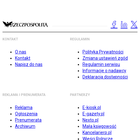
KONTAKT
REGULAMIN
O nas
Polityka Prywatności
Kontakt
Zmiana ustawień zgód
Napisz do nas
Regulamin serwisu
Informacje o nadawcy
Deklaracja dostępności
REKLAMA I PRENUMERATA
PARTNERZY
Reklama
E-kiosk.pl
Ogłoszenia
E-gazety.pl
Prenumerata
Nexto.pl
Archiwum
Mała księgowość
Kancelarierp.pl
Wieści Rolnicze