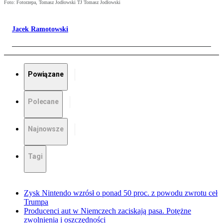
Foto: Fotorzepa, Tomasz Jodłowski TJ Tomasz Jodłowski
Jacek Ramotowski
Powiązane
Polecane
Najnowsze
Tagi
Zysk Nintendo wzrósł o ponad 50 proc. z powodu zwrotu ceł
Trumpa
Producenci aut w Niemczech zaciskają pasa. Potężne
zwolnienia i oszczędności