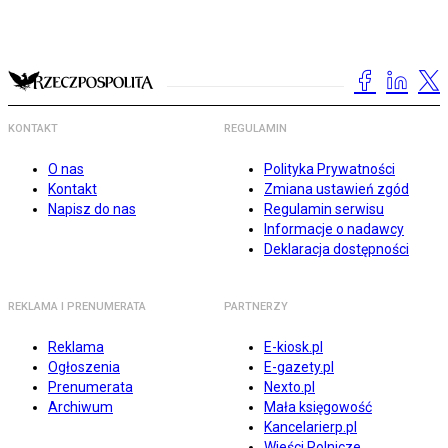
KONTAKT
REGULAMIN
O nas
Polityka Prywatności
Kontakt
Zmiana ustawień zgód
Napisz do nas
Regulamin serwisu
Informacje o nadawcy
Deklaracja dostępności
REKLAMA I PRENUMERATA
PARTNERZY
Reklama
E-kiosk.pl
Ogłoszenia
E-gazety.pl
Prenumerata
Nexto.pl
Archiwum
Mała księgowość
Kancelarierp.pl
Wieści Rolnicze