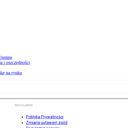
 Trumpa
a i oszczędności
kę na rynku
REGULAMIN
Polityka Prywatności
Zmiana ustawień zgód