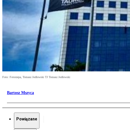
Foto: Fotorzepa, Tomasz Jodłowski TJ Tomasz Jodłowski
Bartosz Mszyca
Powiązane