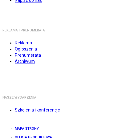
Napisz do nas
REKLAMA I PRENUMERATA
Reklama
Ogłoszenia
Prenumerata
Archiwum
NASZE WYDARZENIA
Szkolenia i konferencje
MAPA STRONY
OFERTA PRODUKTOWA