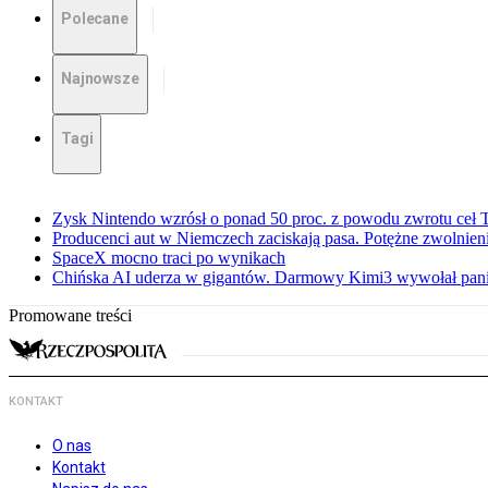
Polecane
Najnowsze
Tagi
Zysk Nintendo wzrósł o ponad 50 proc. z powodu zwrotu ceł
Producenci aut w Niemczech zaciskają pasa. Potężne zwolnieni
SpaceX mocno traci po wynikach
Chińska AI uderza w gigantów. Darmowy Kimi3 wywołał pani
Promowane treści
KONTAKT
O nas
Kontakt