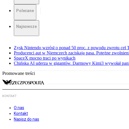
Polecane
Najnowsze
Zysk Nintendo wzrósł o ponad 50 proc. z powodu zwrotu ceł
Producenci aut w Niemczech zaciskają pasa. Potężne zwolnieni
SpaceX mocno traci po wynikach
Chińska AI uderza w gigantów. Darmowy Kimi3 wywołał pani
Promowane treści
KONTAKT
O nas
Kontakt
Napisz do nas