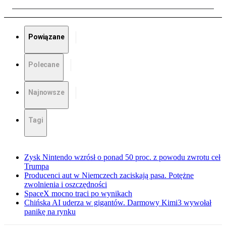
Powiązane
Polecane
Najnowsze
Tagi
Zysk Nintendo wzrósł o ponad 50 proc. z powodu zwrotu ceł
Trumpa
Producenci aut w Niemczech zaciskają pasa. Potężne
zwolnienia i oszczędności
SpaceX mocno traci po wynikach
Chińska AI uderza w gigantów. Darmowy Kimi3 wywołał
panikę na rynku