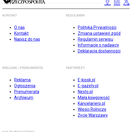
KONTAKT
REGULAMIN
O nas
Polityka Prywatności
Kontakt
Zmiana ustawień zgód
Napisz do nas
Regulamin serwisu
Informacje o nadawcy
Deklaracja dostępności
REKLAMA I PRENUMERATA
PARTNERZY
Reklama
E-kiosk.pl
Ogłoszenia
E-gazety.pl
Prenumerata
Nexto.pl
Archiwum
Mała księgowość
Kancelarierp.pl
Wieści Rolnicze
Życie Warszawy