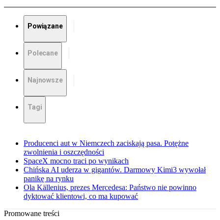
Powiązane
Polecane
Najnowsze
Tagi
Producenci aut w Niemczech zaciskają pasa. Potężne
zwolnienia i oszczędności
SpaceX mocno traci po wynikach
Chińska AI uderza w gigantów. Darmowy Kimi3 wywołał
panikę na rynku
Ola Källenius, prezes Mercedesa: Państwo nie powinno
dyktować klientowi, co ma kupować
Promowane treści