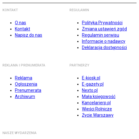
KONTAKT
REGULAMIN
O nas
Polityka Prywatności
Kontakt
Zmiana ustawień zgód
Napisz do nas
Regulamin serwisu
Informacje o nadawcy
Deklaracja dostępności
REKLAMA I PRENUMERATA
PARTNERZY
Reklama
E-kiosk.pl
Ogłoszenia
E-gazety.pl
Prenumerata
Nexto.pl
Archiwum
Mała księgowość
Kancelarierp.pl
Wieści Rolnicze
Życie Warszawy
NASZE WYDARZENIA