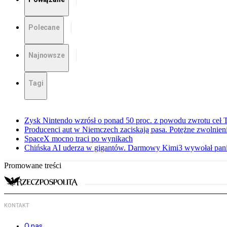
Polecane
Najnowsze
Tagi
Zysk Nintendo wzrósł o ponad 50 proc. z powodu zwrotu ceł
Producenci aut w Niemczech zaciskają pasa. Potężne zwolnieni
SpaceX mocno traci po wynikach
Chińska AI uderza w gigantów. Darmowy Kimi3 wywołał pani
Promowane treści
KONTAKT
O nas