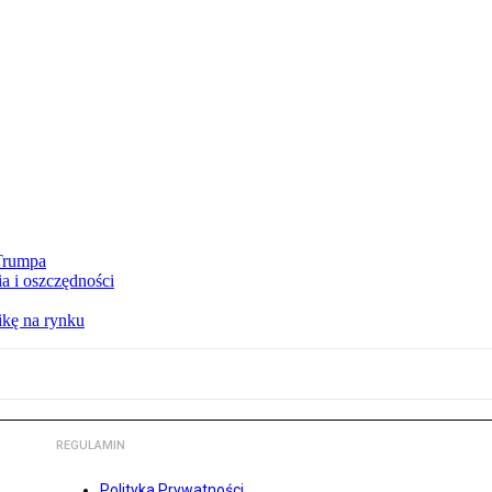
 Trumpa
a i oszczędności
kę na rynku
REGULAMIN
Polityka Prywatności