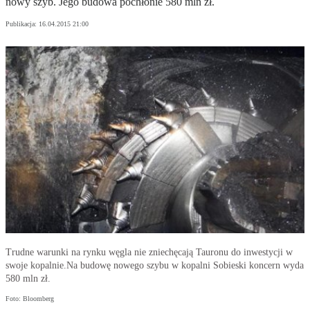
no­wy szyb. Je­go bu­do­wa po­chło­nie 580 mln zł.
Publikacja:
16.04.2015 21:00
Trudne warunki na rynku węgla nie zniechęcają Tauronu do inwestycji w
swoje kopalnie.Na budowę nowego szybu w kopalni Sobieski koncern wyda
580 mln zł.
Foto: Bloomberg