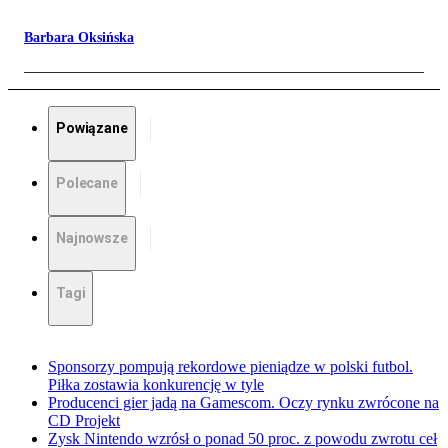
Barbara Oksińska
Powiązane
Polecane
Najnowsze
Tagi
Sponsorzy pompują rekordowe pieniądze w polski futbol.
Piłka zostawia konkurencję w tyle
Producenci gier jadą na Gamescom. Oczy rynku zwrócone na
CD Projekt
Zysk Nintendo wzrósł o ponad 50 proc. z powodu zwrotu ceł