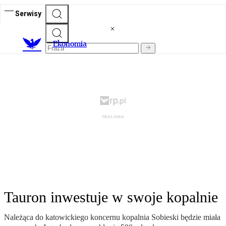
Serwisy
Ekonomia
Tauron inwestuje w swoje kopalnie
Na­le­żą­ca do ka­to­wic­kie­go kon­cer­nu ko­pal­nia So­bie­ski bę­dzie mia­ła