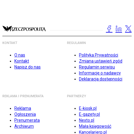
KONTAKT
REGULAMIN
O nas
Polityka Prywatności
Kontakt
Zmiana ustawień zgód
Napisz do nas
Regulamin serwisu
Informacje o nadawcy
Deklaracja dostępności
REKLAMA I PRENUMERATA
PARTNERZY
Reklama
E-kiosk.pl
Ogłoszenia
E-gazety.pl
Prenumerata
Nexto.pl
Archiwum
Mała księgowość
Kancelarierp.pl