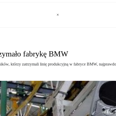
rzymało fabrykę BMW
ków, którzy zatrzymali linię produkcyjną w fabryce BMW, najprawdop