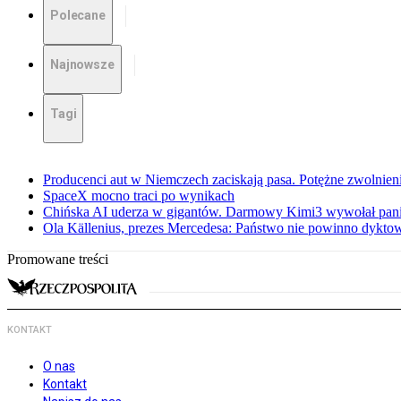
Polecane
Najnowsze
Tagi
Producenci aut w Niemczech zaciskają pasa. Potężne zwolnieni
SpaceX mocno traci po wynikach
Chińska AI uderza w gigantów. Darmowy Kimi3 wywołał pani
Ola Källenius, prezes Mercedesa: Państwo nie powinno dykto
Promowane treści
KONTAKT
O nas
Kontakt