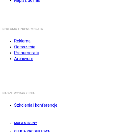
Napisz do nas
REKLAMA I PRENUMERATA
Reklama
Ogłoszenia
Prenumerata
Archiwum
NASZE WYDARZENIA
Szkolenia i konferencje
MAPA STRONY
OFERTA PRODUKTOWA