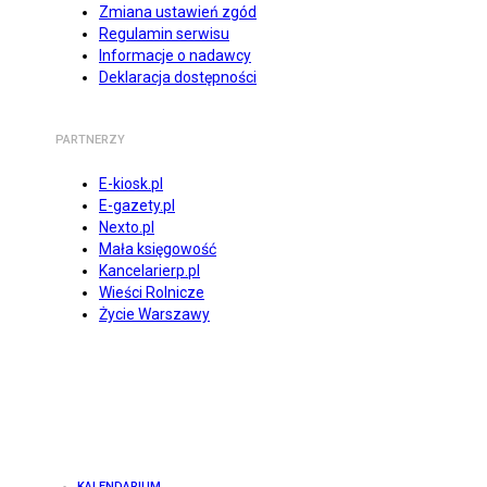
Zmiana ustawień zgód
Regulamin serwisu
Informacje o nadawcy
Deklaracja dostępności
PARTNERZY
E-kiosk.pl
E-gazety.pl
Nexto.pl
Mała księgowość
Kancelarierp.pl
Wieści Rolnicze
Życie Warszawy
KALENDARIUM