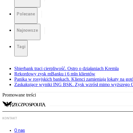
Polecane
Najnowsze
Tagi
Sbierbank traci cierpliwość. Ostro o działaniach Kremla
Rekordowy zysk mBanku i 6 mln klientów
Panika w rosyjskich bankach. Klienci zamieniają lokaty na go
Zaskakujące wyniki ING BSK. Zysk wzrósł mimo wyższego 
Promowane treści
KONTAKT
O nas