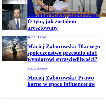
OPINIE PRAWNE
Adwokat Maciej Zaborowski:
O tym, jak zostałem
aresztowany
RZECZ O PRAWIE
Maciej Zaborowski: Dlaczego
społeczeństwo przestało ufać
wymiarowi sprawiedliwości?
RZECZ O PRAWIE
Maciej Zaborowski: Prawo
karne w epoce influencerów