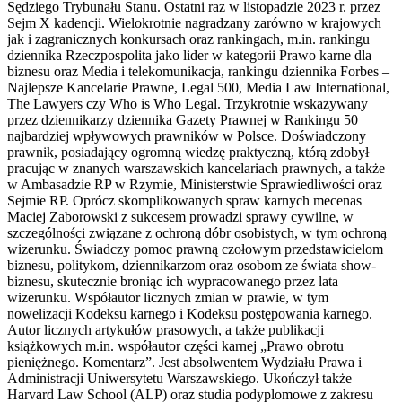
Sędziego Trybunału Stanu. Ostatni raz w listopadzie 2023 r. przez
Sejm X kadencji. Wielokrotnie nagradzany zarówno w krajowych
jak i zagranicznych konkursach oraz rankingach, m.in. rankingu
dziennika Rzeczpospolita jako lider w kategorii Prawo karne dla
biznesu oraz Media i telekomunikacja, rankingu dziennika Forbes –
Najlepsze Kancelarie Prawne, Legal 500, Media Law International,
The Lawyers czy Who is Who Legal. Trzykrotnie wskazywany
przez dziennikarzy dziennika Gazety Prawnej w Rankingu 50
najbardziej wpływowych prawników w Polsce. Doświadczony
prawnik, posiadający ogromną wiedzę praktyczną, którą zdobył
pracując w znanych warszawskich kancelariach prawnych, a także
w Ambasadzie RP w Rzymie, Ministerstwie Sprawiedliwości oraz
Sejmie RP. Oprócz skomplikowanych spraw karnych mecenas
Maciej Zaborowski z sukcesem prowadzi sprawy cywilne, w
szczególności związane z ochroną dóbr osobistych, w tym ochroną
wizerunku. Świadczy pomoc prawną czołowym przedstawicielom
biznesu, politykom, dziennikarzom oraz osobom ze świata show-
biznesu, skutecznie broniąc ich wypracowanego przez lata
wizerunku. Współautor licznych zmian w prawie, w tym
nowelizacji Kodeksu karnego i Kodeksu postępowania karnego.
Autor licznych artykułów prasowych, a także publikacji
książkowych m.in. współautor części karnej „Prawo obrotu
pieniężnego. Komentarz”. Jest absolwentem Wydziału Prawa i
Administracji Uniwersytetu Warszawskiego. Ukończył także
Harvard Law School (ALP) oraz studia podyplomowe z zakresu