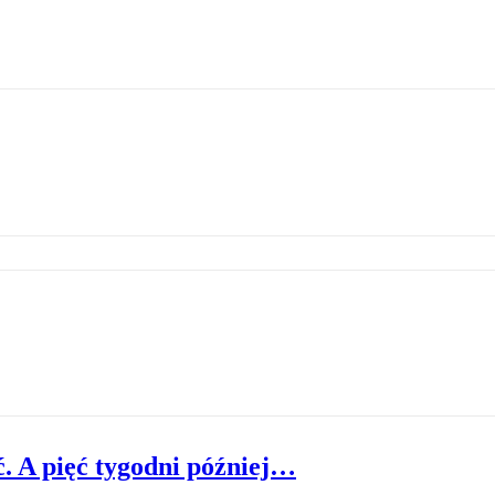
ć. A pięć tygodni później…