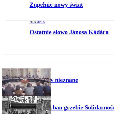
Zupełnie nowy świat
PLUS MINUS
Ostatnie słowo Jánosa Kádára
PLUS MINUS
Spacer w nieznane
PLUS MINUS
Jerzy Urban grzebie Solidarnoś