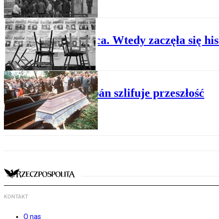
PLUS MINUS
4 czerwca. Wtedy zaczęła się his
PLUS MINUS
Jak Orbán szlifuje przeszłość
KONTAKT
O nas