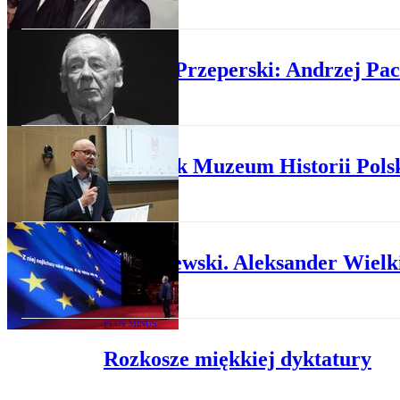
PUBLICYSTYKA
Michał Przeperski: Andrzej Pacz
PUBLICYSTYKA
Rzecznik Muzeum Historii Polsk
PLUS MINUS
Kwaśniewski. Aleksander Wielk
PLUS MINUS
Rozkosze miękkiej dyktatury