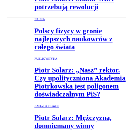
potrzebują rewolucji
NAUKA
Polscy fizycy w gronie
najlepszych naukowców z
całego świata
PUBLICYSTYKA
Piotr Solarz: „Nasz” rektor.
Czy upolityczniona Akademia
Piotrkowska jest poligonem
doświadczalnym PiS?
RZECZ O PRAWIE
Piotr Solarz: Mężczyzna,
domniemany winny