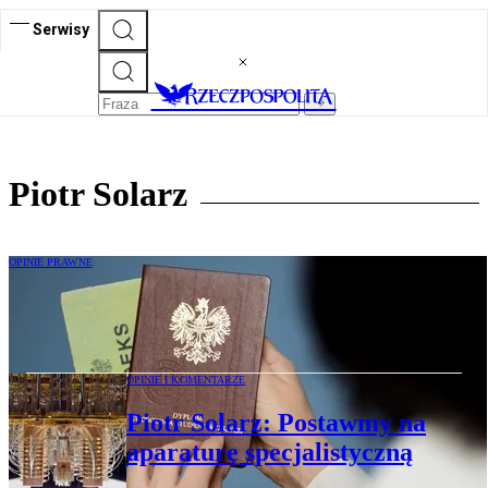
Serwisy
Piotr Solarz
OPINIE PRAWNE
Piotr Solarz: Europejski paradoks
edukacji
OPINIE I KOMENTARZE
Piotr Solarz: Postawmy na
aparaturę specjalistyczną