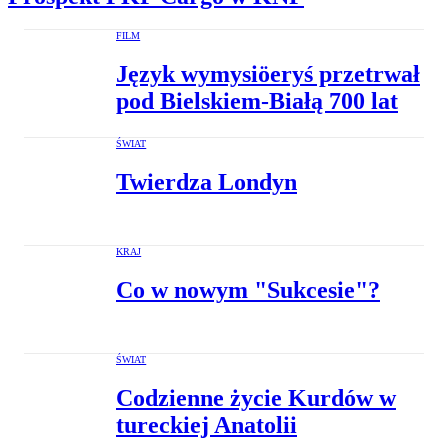
FILM
Język wymysiöeryś przetrwał
pod Bielskiem-Białą 700 lat
ŚWIAT
Twierdza Londyn
KRAJ
Co w nowym "Sukcesie"?
ŚWIAT
Codzienne życie Kurdów w
tureckiej Anatolii