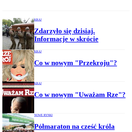
KRAJ
Zdarzyło się dzisiaj.
Informacje w skrócie
KRAJ
Co w nowym "Przekroju"?
KRAJ
Co w nowym "Uważam Rze"?
NOWE RYNKI
Półmaraton na cześć króla