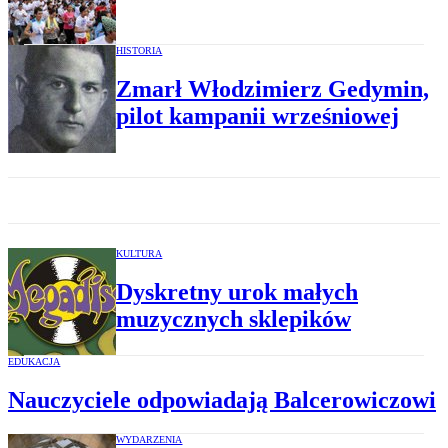
HISTORIA
Zmarł Włodzimierz Gedymin,
pilot kampanii wrześniowej
KULTURA
Dyskretny urok małych
muzycznych sklepików
EDUKACJA
Nauczyciele odpowiadają Balcerowiczowi
WYDARZENIA