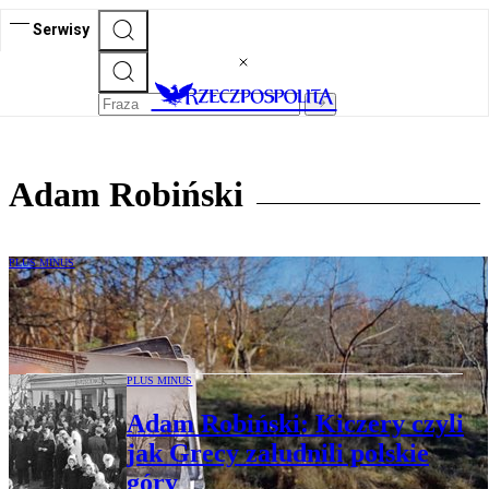
Serwisy
Adam Robiński
PLUS MINUS
Jabłonek ze sobą nie zabrali
PLUS MINUS
Adam Robiński: Kiczery czyli
jak Grecy zaludnili polskie
góry