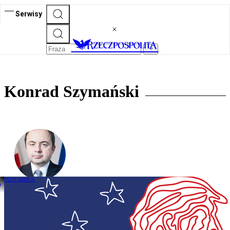
Serwisy
Konrad Szymański
PLUS MINUS
Konrad Szymański: Porzućmy toksyczną
alternatywę i chęć bycia prymusem w
oczach USA