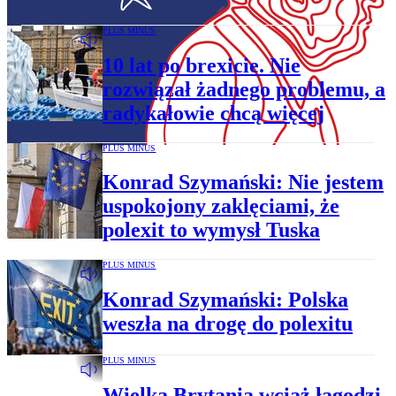
PLUS MINUS
10 lat po brexicie. Nie
rozwiązał żadnego problemu, a
radykałowie chcą więcej
PLUS MINUS
Konrad Szymański: Nie jestem
uspokojony zaklęciami, że
polexit to wymysł Tuska
PLUS MINUS
Konrad Szymański: Polska
weszła na drogę do polexitu
PLUS MINUS
Wielka Brytania wciąż łagodzi