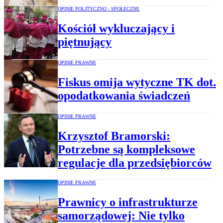
OPINIE POLITYCZNO - SPOŁECZNE
Kościół wykluczający i
piętnujący
OPINIE PRAWNE
Fiskus omija wytyczne TK dot.
opodatkowania świadczeń
OPINIE PRAWNE
Krzysztof Bramorski:
Potrzebne są kompleksowe
regulacje dla przedsiębiorców
OPINIE PRAWNE
Prawnicy o infrastrukturze
samorządowej: Nie tylko