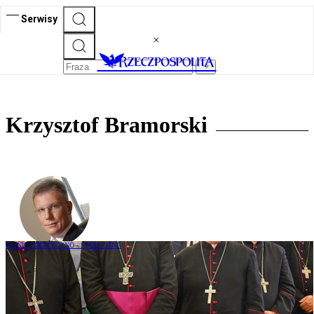
Serwisy
Krzysztof Bramorski
OPINIE POLITYCZNO - SPOŁECZNE
Krzysztof Bramorski: Komisja do
zbadania pedofilii w Kościele powstała –
czy spełni oczekiwania?