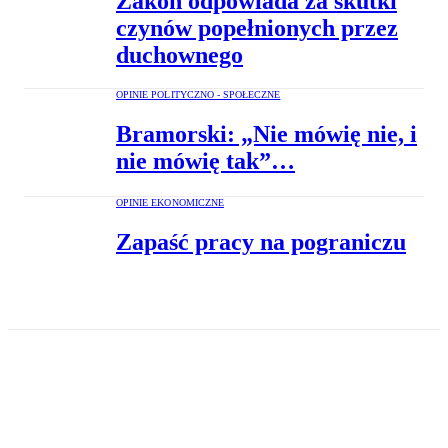
Zakon odpowiada za skutki
czynów popełnionych przez
duchownego
OPINIE POLITYCZNO - SPOŁECZNE
Bramorski: „Nie mówię nie, i
nie mówię tak”…
OPINIE EKONOMICZNE
Zapaść pracy na pograniczu