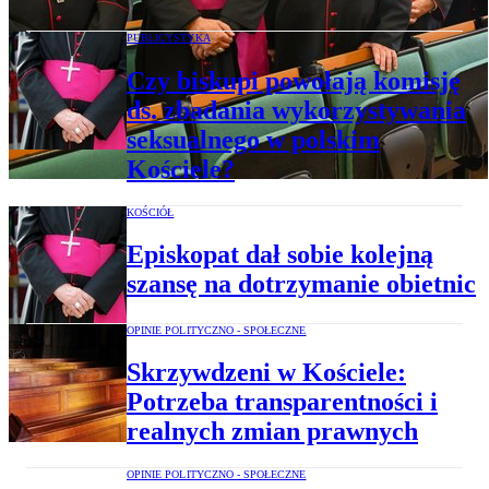
PUBLICYSTYKA
Czy biskupi powołają komisję
ds. zbadania wykorzystywania
seksualnego w polskim
Kościele?
KOŚCIÓŁ
Episkopat dał sobie kolejną
szansę na dotrzymanie obietnic
OPINIE POLITYCZNO - SPOŁECZNE
Skrzywdzeni w Kościele:
Potrzeba transparentności i
realnych zmian prawnych
OPINIE POLITYCZNO - SPOŁECZNE