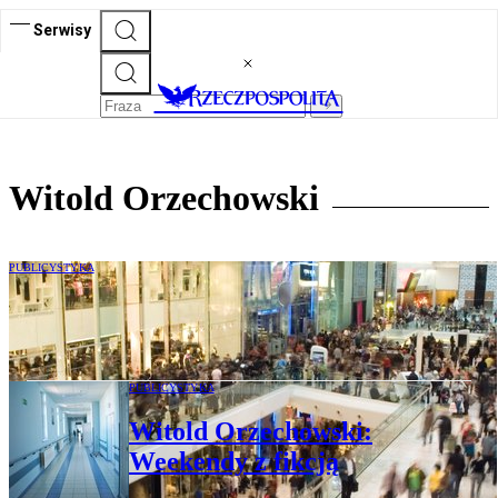
Serwisy
Witold Orzechowski
PUBLICYSTYKA
Witold Orzechowski: Zakaźny „Psi
patrol”
PUBLICYSTYKA
Witold Orzechowski:
Weekendy z fikcją