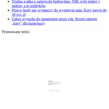
Trudna walka z samowolą budowlaną. NIK wini gminy i
nadzór, a te polityków
Prawo jazdy nie wystarczy do wynajęcia auta. Kary nawet do
30 tys. zł
Zakaz wyjazdu do sanatorium przez rok. Resort planuje
„kary” dla kuracjuszy
Promowane treści