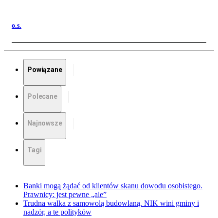
o.s.
Powiązane
Polecane
Najnowsze
Tagi
Banki mogą żądać od klientów skanu dowodu osobistego.
Prawnicy: jest pewne „ale”
Trudna walka z samowolą budowlaną. NIK wini gminy i
nadzór, a te polityków