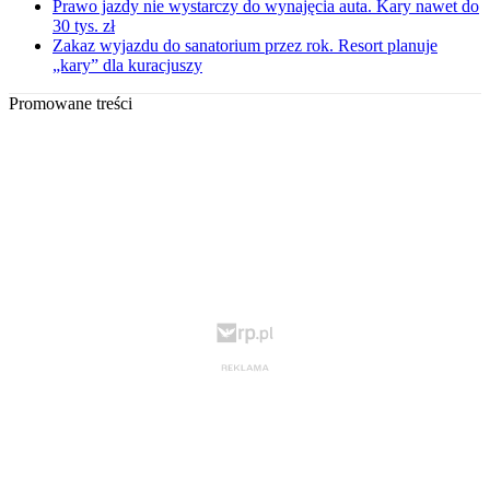
Prawo jazdy nie wystarczy do wynajęcia auta. Kary nawet do
30 tys. zł
Zakaz wyjazdu do sanatorium przez rok. Resort planuje
„kary” dla kuracjuszy
Promowane treści