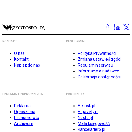
KONTAKT
REGULAMIN
O nas
Polityka Prywatności
Kontakt
Zmiana ustawień zgód
Napisz do nas
Regulamin serwisu
Informacje o nadawcy
Deklaracja dostępności
REKLAMA I PRENUMERATA
PARTNERZY
Reklama
E-kiosk.pl
Ogłoszenia
E-gazety.pl
Prenumerata
Nexto.pl
Archiwum
Mała księgowość
Kancelarierp.pl