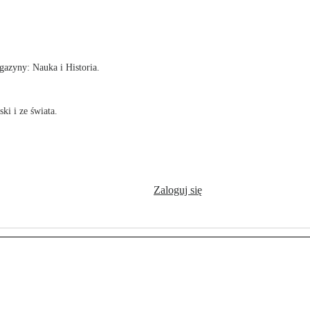
!
azyny: Nauka i Historia.
ki i ze świata.
Zaloguj się