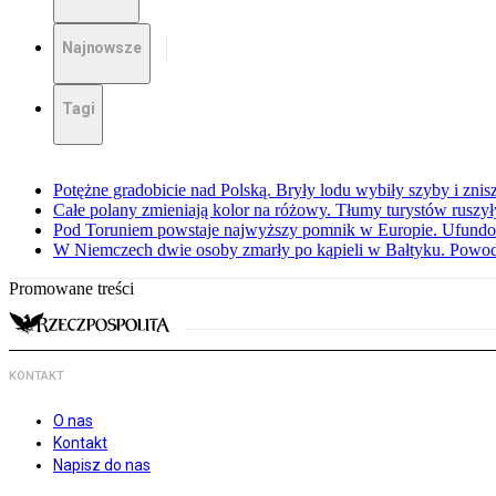
Najnowsze
Tagi
Potężne gradobicie nad Polską. Bryły lodu wybiły szyby i znis
Całe polany zmieniają kolor na różowy. Tłumy turystów ruszy
Pod Toruniem powstaje najwyższy pomnik w Europie. Ufundow
W Niemczech dwie osoby zmarły po kąpieli w Bałtyku. Powod
Promowane treści
KONTAKT
O nas
Kontakt
Napisz do nas