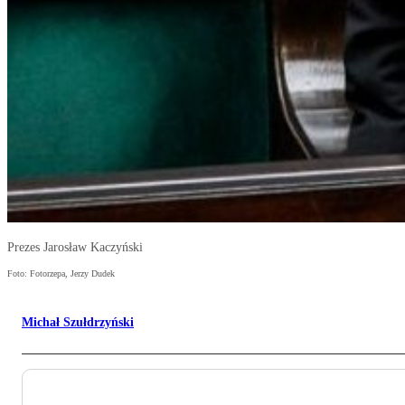
Prezes Jarosław Kaczyński
Foto: Fotorzepa, Jerzy Dudek
Michał Szułdrzyński