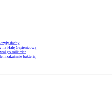
zczyły dachy
ły na Halę Gąsienicową
ał go miliarder
em zakażenie bakterią