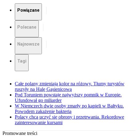
Powiązane
Polecane
Najnowsze
Tagi
Całe polany zmieniają kolor na różowy. Tłumy turystów
ruszyły na Halę Gąsienicową
Pod Toruniem powstaje najwyższy pomnik w Europie.
Ufundował go miliarder
W Niemczech dwie osoby zmarły po kąpieli w Bałtyku.
Powodem zakażenie bakterią
Polacy chcą uczyć się obrony i przetrwania. Rekordowe
zainteresowanie kursami
Promowane treści