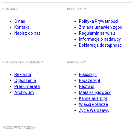
KONTAKT
REGULAMIN
O nas
Polityka Prywatności
Kontakt
Zmiana ustawień zgód
Napisz do nas
Regulamin serwisu
Informacje o nadawcy
Deklaracja dostępności
REKLAMA I PRENUMERATA
PARTNERZY
Reklama
E-kiosk.pl
Ogłoszenia
E-gazety.pl
Prenumerata
Nexto.pl
Archiwum
Mała księgowość
Kancelarierp.pl
Wieści Rolnicze
Życie Warszawy
NASZE WYDARZENIA