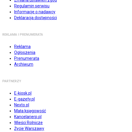
Zmiana ustawień zgód
Regulamin serwisu
Informacje o nadawcy
Deklaracja dostępności
REKLAMA I PRENUMERATA
Reklama
Ogłoszenia
Prenumerata
Archiwum
PARTNERZY
E-kiosk.pl
E-gazety.pl
Nexto.pl
Mała księgowość
Kancelarierp.pl
Wieści Rolnicze
Życie Warszawy