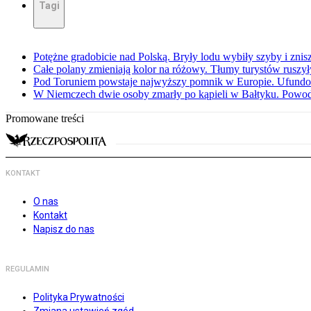
Tagi
Potężne gradobicie nad Polską. Bryły lodu wybiły szyby i znis
Całe polany zmieniają kolor na różowy. Tłumy turystów ruszy
Pod Toruniem powstaje najwyższy pomnik w Europie. Ufundow
W Niemczech dwie osoby zmarły po kąpieli w Bałtyku. Powod
Promowane treści
KONTAKT
O nas
Kontakt
Napisz do nas
REGULAMIN
Polityka Prywatności