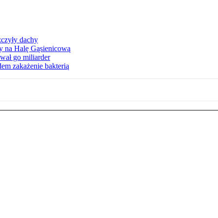
zczyły dachy
ły na Halę Gąsienicową
ał go miliarder
em zakażenie bakterią