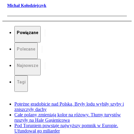
Michał Kołodziejczyk
Powiązane
Polecane
Najnowsze
Tagi
Potężne gradobicie nad Polską. Bryły lodu wybiły szyby i
zniszczyły dachy
Całe polany zmieniają kolor na różowy. Tłumy turystów
ruszyły na Halę Gąsienicową
Pod Toruniem powstaje najwyższy pomnik w Europie.
Ufundował go miliarder