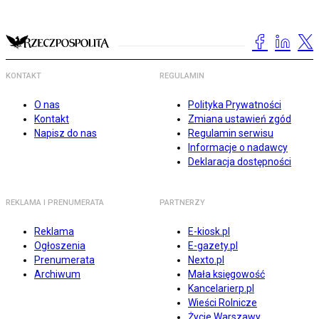
KONTAKT
REGULAMIN
O nas
Polityka Prywatności
Kontakt
Zmiana ustawień zgód
Napisz do nas
Regulamin serwisu
Informacje o nadawcy
Deklaracja dostępności
REKLAMA I PRENUMERATA
PARTNERZY
Reklama
E-kiosk.pl
Ogłoszenia
E-gazety.pl
Prenumerata
Nexto.pl
Archiwum
Mała księgowość
Kancelarierp.pl
Wieści Rolnicze
Życie Warszawy