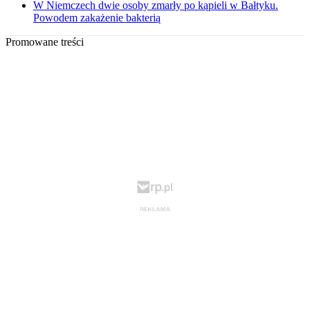
W Niemczech dwie osoby zmarły po kąpieli w Bałtyku.
Powodem zakażenie bakterią
Promowane treści