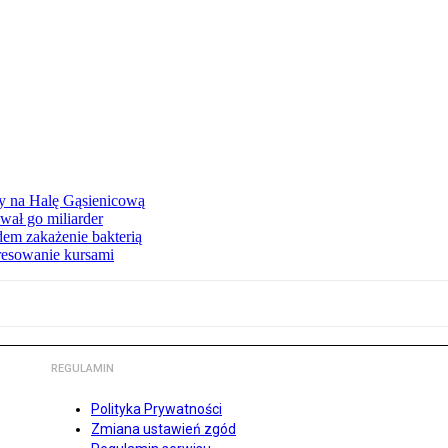
ły na Halę Gąsienicową
ał go miliarder
em zakażenie bakterią
eresowanie kursami
REGULAMIN
Polityka Prywatności
Zmiana ustawień zgód