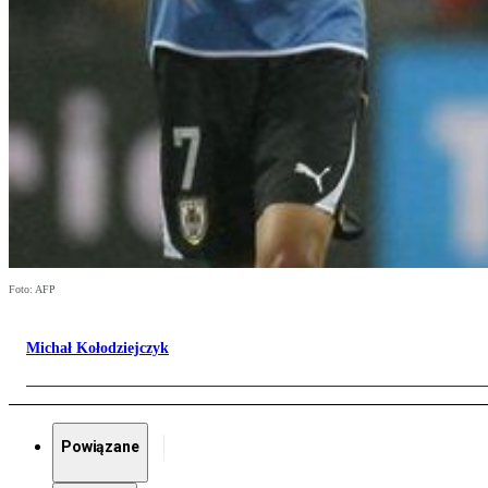
Foto: AFP
Michał Kołodziejczyk
Powiązane