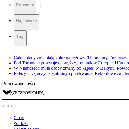
Polecane
Najnowsze
Tagi
Całe polany zmieniają kolor na różowy. Tłumy turystów ruszy
Pod Toruniem powstaje najwyższy pomnik w Europie. Ufundow
W Niemczech dwie osoby zmarły po kąpieli w Bałtyku. Powod
Polacy chcą uczyć się obrony i przetrwania. Rekordowe zaint
Promowane treści
KONTAKT
O nas
Kontakt