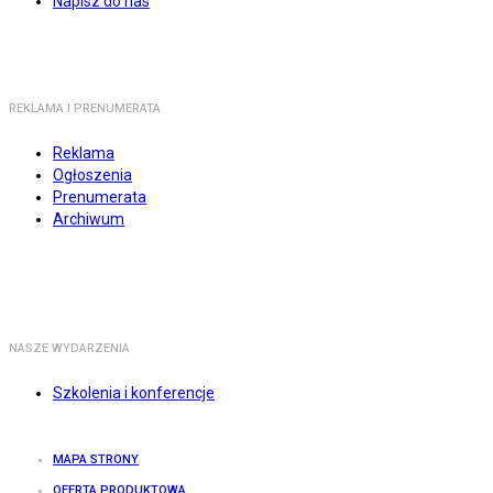
Napisz do nas
REKLAMA I PRENUMERATA
Reklama
Ogłoszenia
Prenumerata
Archiwum
NASZE WYDARZENIA
Szkolenia i konferencje
MAPA STRONY
OFERTA PRODUKTOWA