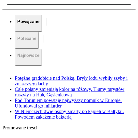
Powiązane
Polecane
Najnowsze
Potężne gradobicie nad Polską. Bryły lodu wybiły szyby i
zniszczyły dachy
Całe polany zmieniają kolor na różowy. Tłumy turystów
ruszyły na Halę Gąsienicową
Pod Toruniem powstaje najwyższy pomnik w Europie.
Ufundował go miliarder
W Niemczech dwie osoby zmarły po kąpieli w Bałtyku.
Powodem zakażenie bakterią
Promowane treści