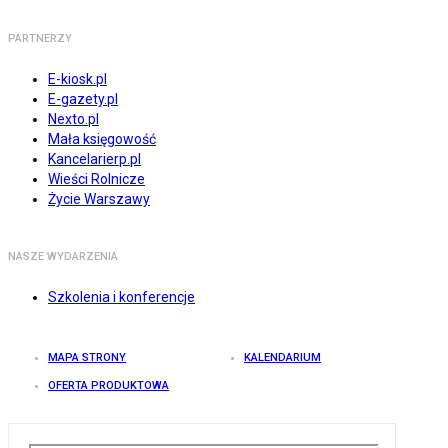
PARTNERZY
E-kiosk.pl
E-gazety.pl
Nexto.pl
Mała księgowość
Kancelarierp.pl
Wieści Rolnicze
Życie Warszawy
NASZE WYDARZENIA
Szkolenia i konferencje
MAPA STRONY
KALENDARIUM
OFERTA PRODUKTOWA