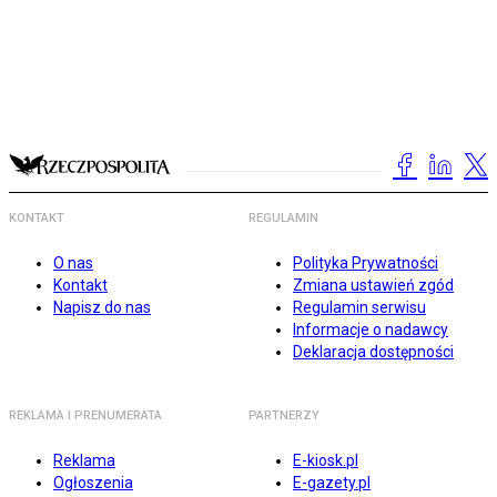
KONTAKT
REGULAMIN
O nas
Polityka Prywatności
Kontakt
Zmiana ustawień zgód
Napisz do nas
Regulamin serwisu
Informacje o nadawcy
Deklaracja dostępności
REKLAMA I PRENUMERATA
PARTNERZY
Reklama
E-kiosk.pl
Ogłoszenia
E-gazety.pl