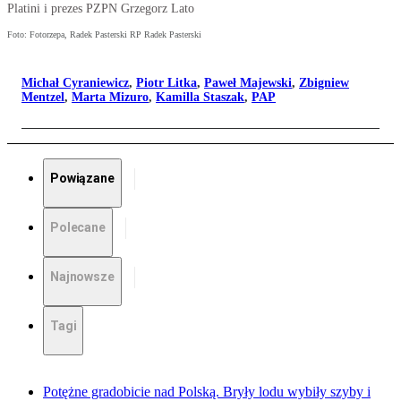
Platini i prezes PZPN Grzegorz Lato
Foto: Fotorzepa, Radek Pasterski RP Radek Pasterski
Michał Cyraniewicz
,
Piotr Litka
,
Paweł Majewski
,
Zbigniew
Mentzel
,
Marta Mizuro
,
Kamilla Staszak
,
PAP
Powiązane
Polecane
Najnowsze
Tagi
Potężne gradobicie nad Polską. Bryły lodu wybiły szyby i