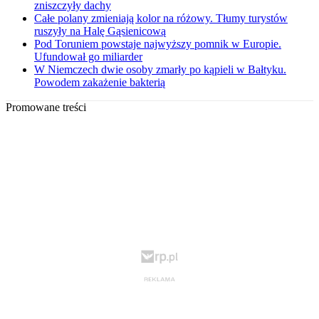
zniszczyły dachy
Całe polany zmieniają kolor na różowy. Tłumy turystów
ruszyły na Halę Gąsienicową
Pod Toruniem powstaje najwyższy pomnik w Europie.
Ufundował go miliarder
W Niemczech dwie osoby zmarły po kąpieli w Bałtyku.
Powodem zakażenie bakterią
Promowane treści