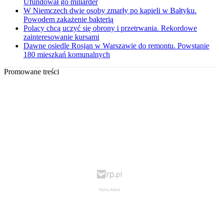
Ufundował go miliarder
W Niemczech dwie osoby zmarły po kąpieli w Bałtyku.
Powodem zakażenie bakterią
Polacy chcą uczyć się obrony i przetrwania. Rekordowe
zainteresowanie kursami
Dawne osiedle Rosjan w Warszawie do remontu. Powstanie
180 mieszkań komunalnych
Promowane treści