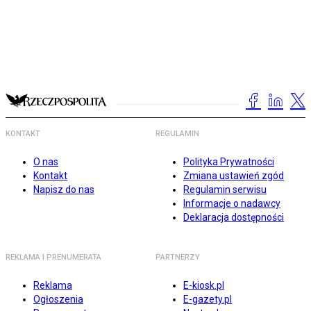
KONTAKT
REGULAMIN
O nas
Polityka Prywatności
Kontakt
Zmiana ustawień zgód
Napisz do nas
Regulamin serwisu
Informacje o nadawcy
Deklaracja dostępności
REKLAMA I PRENUMERATA
PARTNERZY
Reklama
E-kiosk.pl
Ogłoszenia
E-gazety.pl