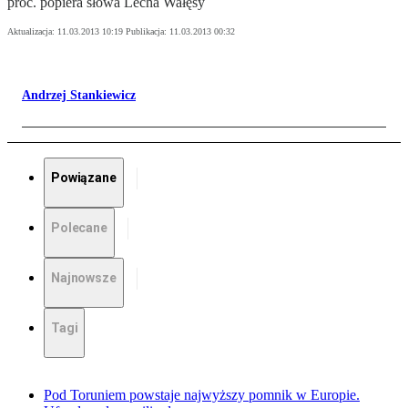
proc. popiera słowa Lecha Wałęsy
Aktualizacja:
11.03.2013 10:19
Publikacja:
11.03.2013 00:32
Andrzej Stankiewicz
Powiązane
Polecane
Najnowsze
Tagi
Pod Toruniem powstaje najwyższy pomnik w Europie.