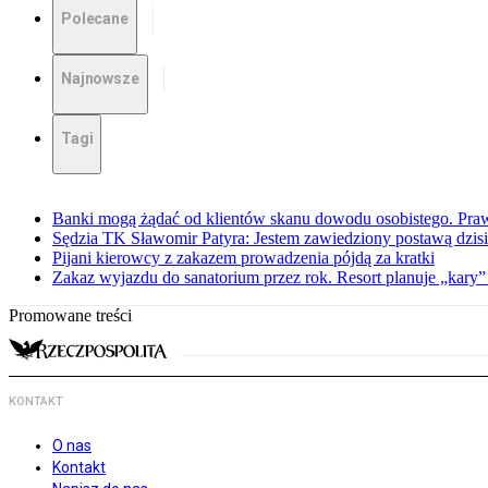
Polecane
Najnowsze
Tagi
Banki mogą żądać od klientów skanu dowodu osobistego. Praw
Sędzia TK Sławomir Patyra: Jestem zawiedziony postawą dzisiej
Pijani kierowcy z zakazem prowadzenia pójdą za kratki
Zakaz wyjazdu do sanatorium przez rok. Resort planuje „kary”
Promowane treści
KONTAKT
O nas
Kontakt