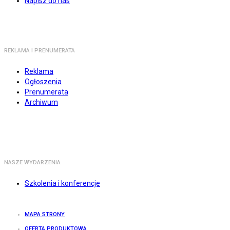
Napisz do nas
REKLAMA I PRENUMERATA
Reklama
Ogłoszenia
Prenumerata
Archiwum
NASZE WYDARZENIA
Szkolenia i konferencje
MAPA STRONY
OFERTA PRODUKTOWA