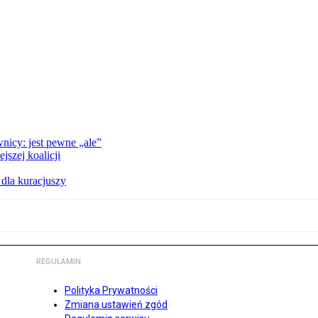
nicy: jest pewne „ale”
szej koalicji
 dla kuracjuszy
REGULAMIN
Polityka Prywatności
Zmiana ustawień zgód