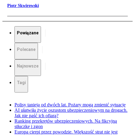
Piotr Skwirowski
Powiązane
Polecane
Najnowsze
Tagi
Polisy tanieją od dwóch lat. Pożary mogą zmienić sytuację
AI ułatwiła życie oszustom ubezpieczeniowym na drogach.
Jak nie paść ich ofiarą?
Ranking przekrętów ubezpieczeniowych. Na fikcyjną
stłuczkę i zgon
Europa cierpi przez powodzie. Większość strat nie jest