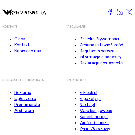
KONTAKT
REGULAMIN
O nas
Polityka Prywatności
Kontakt
Zmiana ustawień zgód
Napisz do nas
Regulamin serwisu
Informacje o nadawcy
Deklaracja dostępności
REKLAMA I PRENUMERATA
PARTNERZY
Reklama
E-kiosk.pl
Ogłoszenia
E-gazety.pl
Prenumerata
Nexto.pl
Archiwum
Mała księgowość
Kancelarierp.pl
Wieści Rolnicze
Życie Warszawy