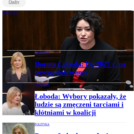
Osoby
POLITYKA
„Rzeczpospolita” ustaliła: Do Sejmu
wkrótce ma wrócić temat liberalizacji
aborcji
POLITYKA
Dorota Łoboda: Do 2027 r. na
pewno dotrwamy
POLITYKA
Łoboda: Wybory pokazały, że
ludzie są zmęczeni tarciami i
kłótniami w koalicji
POLITYKA