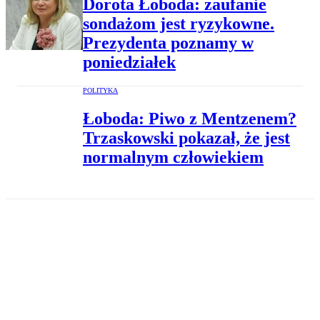
Dorota Łoboda: zaufanie
sondażom jest ryzykowne.
Prezydenta poznamy w
poniedziałek
POLITYKA
Łoboda: Piwo z Mentzenem?
Trzaskowski pokazał, że jest
normalnym człowiekiem