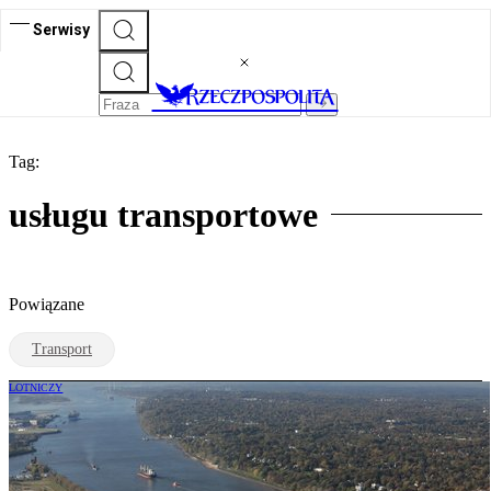
Serwisy
Tag:
usługu transportowe
Powiązane
Transport
LOTNICZY
Pomimo zawirowań na świecie, logistycy
liczą na dobry rok