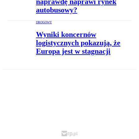
naprawdę naprawi rynek
autobusowy?
DROGOWY
Wyniki koncernów
logistycznych pokazują, że
Europa jest w stagnacji