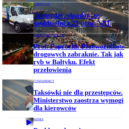
STAWKI VAT
Transport odpadów ze
spółdzielni z 23-proc. VAT
OPINIE EKONOMICZNE
Prof. Paprocki: Przewoźników
drogowych zabraknie. Tak jak
ryb w Bałtyku. Efekt
przełowienia
CUDZOZIEMCY
Taksówki nie dla przestępców.
Ministerstwo zaostrza wymogi
dla kierowców
BIZNES