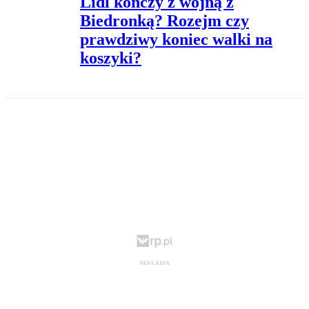
Lidl kończy z wojną z
Biedronką? Rozejm czy
prawdziwy koniec walki na
koszyki?