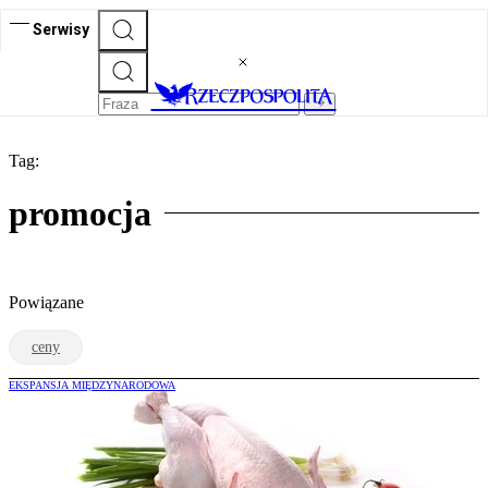
Serwisy
Tag:
promocja
Powiązane
ceny
EKSPANSJA MIĘDZYNARODOWA
Ponad miliard złotych wydano na
fundusze promocji żywności. Co dalej?