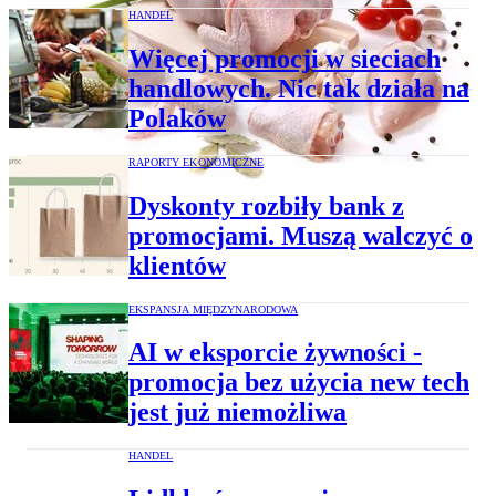
HANDEL
Więcej promocji w sieciach
handlowych. Nic tak działa na
Polaków
RAPORTY EKONOMICZNE
Dyskonty rozbiły bank z
promocjami. Muszą walczyć o
klientów
EKSPANSJA MIĘDZYNARODOWA
AI w eksporcie żywności -
promocja bez użycia new tech
jest już niemożliwa
HANDEL