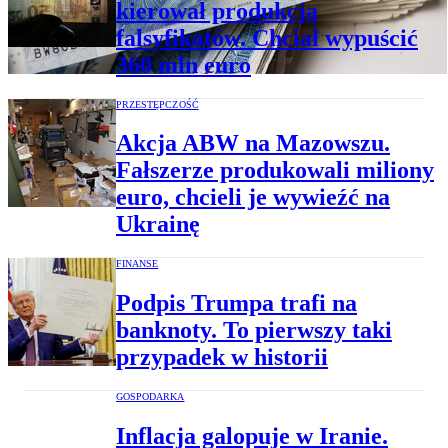
kierował produkcją
falsyfikatów. Chciał wypuścić
360 mln euro
PRZESTĘPCZOŚĆ
Akcja ABW na Mazowszu.
Fałszerze produkowali miliony
euro, chcieli je wywieźć na
Ukrainę
FINANSE
Podpis Trumpa trafi na
banknoty. To pierwszy taki
przypadek w historii
GOSPODARKA
Inflacja galopuje w Iranie.