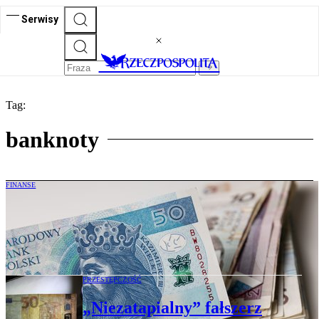
Serwisy
Tag:
banknoty
FINANSE
Takich banknotów kasjer nie przyjmie.
Zakupów nie będzie. Pieniądze trzeba
wymienić
PRZESTĘPCZOŚĆ
„Niezatapialny” fałszerz