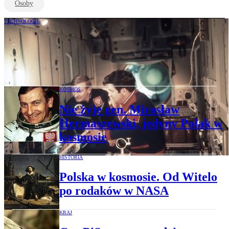
Osoby
TECHNOLOGIE
W kosmos poleciał jako pierwszy Polak.
Wróciło zainteresowanie Mirosławem
Hermaszewskim
KOSMOS
Nie żyje gen. Mirosław
Hermaszewski, jedyny Polak w
kosmosie
HISTORIA
Polska w kosmosie. Od Witelo
po rodaków w NASA
KRAJ