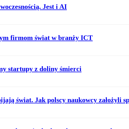
oczesnością. Jest i AI
ym firmom świat w branży ICT
 startupy z doliny śmierci
ijają świat. Jak polscy naukowcy założyli s