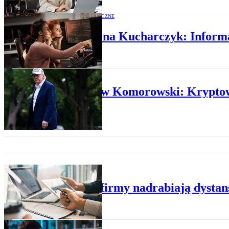
OPINIE EKONOMICZNE
Katarzyna Kucharczyk: Informat
RZECZ O PRAWIE
Stanisław Komorowski: Krypto
BIZNES
Polskie firmy nadrabiają dystan
BIZNES