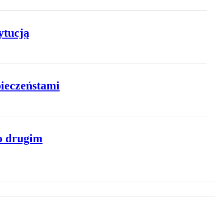
ytucją
pieczeństami
o drugim