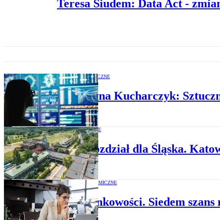
Teresa Siudem: Data Act - zmia
OPINIE EKONOMICZNE
Katarzyna Kucharczyk: Sztuczna 
FUNDUSZE UNIJNE
Nowy rozdział dla Śląska. Katow
RAPORTY EKONOMICZNE
AI w bankowości. Siedem szans 