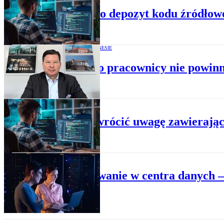
Umowa o depozyt kodu źródłowe
MAGAZYN O BIZNESIE
Do czego pracownicy nie powin
BIZNES
Na co zwrócić uwagę zawierają
BIZNES
Inwestowanie w centra danych – 