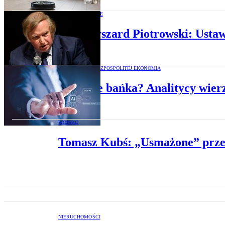
PRAWO W POLSCE
Prof. Ryszard Piotrowski: Ustaw
PORADNIKI RZECZPOSPOLITEJ EKONOMIA
AI to nie bańka? Analitycy wier
WOJSKO
Tomasz Kubś: „Usmażone” przez
NIERUCHOMOŚCI