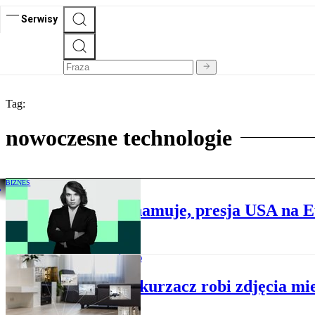
Serwisy
Tag:
nowoczesne technologie
BIZNES
Odpływ talentów hamuje, presja USA na Eu
SPOŁECZEŃSTWO
Twój odkurzacz robi zdjęcia mi