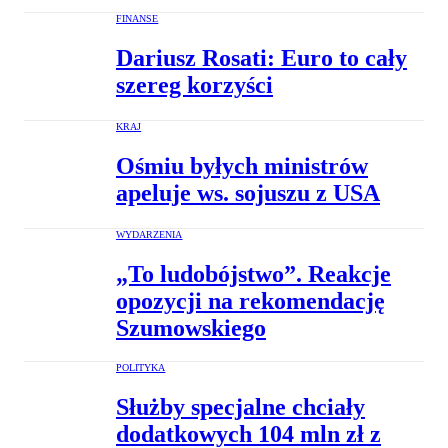
FINANSE
Dariusz Rosati: Euro to cały
szereg korzyści
KRAJ
Ośmiu byłych ministrów
apeluje ws. sojuszu z USA
WYDARZENIA
„To ludobójstwo”. Reakcje
opozycji na rekomendację
Szumowskiego
POLITYKA
Służby specjalne chciały
dodatkowych 104 mln zł z