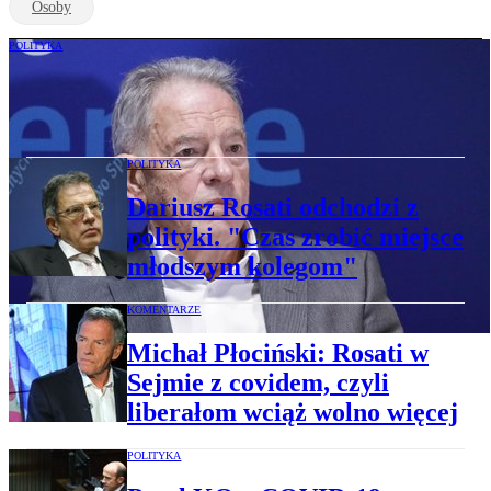
Osoby
POLITYKA
Dariusz Rosati: Z Ukrainą czekają nas
trudne relacje przez najbliższe kilka lat
POLITYKA
Dariusz Rosati odchodzi z
polityki. "Czas zrobić miejsce
młodszym kolegom"
KOMENTARZE
Michał Płociński: Rosati w
Sejmie z covidem, czyli
liberałom wciąż wolno więcej
POLITYKA