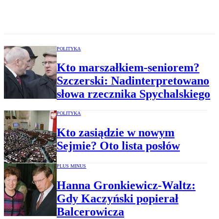
POLITYKA
Kto marszałkiem-seniorem?
Szczerski: Nadinterpretowano
słowa rzecznika Spychalskiego
POLITYKA
Kto zasiądzie w nowym
Sejmie? Oto lista posłów
PLUS MINUS
Hanna Gronkiewicz-Waltz:
Gdy Kaczyński popierał
Balcerowicza