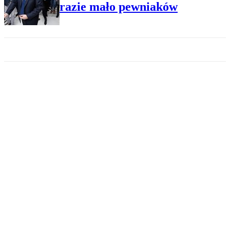
razie mało pewniaków
PLUS MINUS
Dariusz Rosati: W sprawie
CO2 Bruksela jest nadmiernie
ambitna
KRAJ
Byli prezydenci RP o
przesłuchaniu tłumaczki:
Groźba utraty wiarygodności
dyplomacji
ŚWIAT