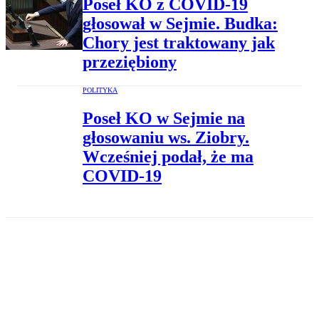
Poseł KO z COVID-19
głosował w Sejmie. Budka:
Chory jest traktowany jak
przeziębiony
POLITYKA
Poseł KO w Sejmie na
głosowaniu ws. Ziobry.
Wcześniej podał, że ma
COVID-19