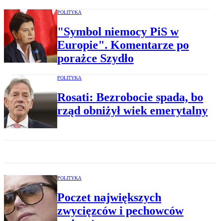
POLITYKA
"Symbol niemocy PiS w
Europie". Komentarze po
porażce Szydło
POLITYKA
Rosati: Bezrobocie spada, bo
rząd obniżył wiek emerytalny
POLITYKA
Poczet największych
zwycięzców i pechowców