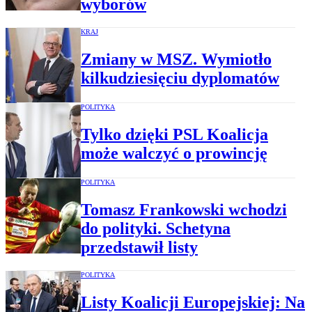
wyborów
KRAJ
Zmiany w MSZ. Wymiotło
kilkudziesięciu dyplomatów
POLITYKA
Tylko dzięki PSL Koalicja
może walczyć o prowincję
POLITYKA
Tomasz Frankowski wchodzi
do polityki. Schetyna
przedstawił listy
POLITYKA
Listy Koalicji Europejskiej: Na