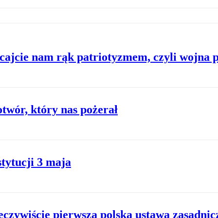
cajcie nam rąk patriotyzmem, czyli wojna p
twór, który nas pożerał
tytucji 3 maja
eczywiście pierwszą polską ustawą zasadnic