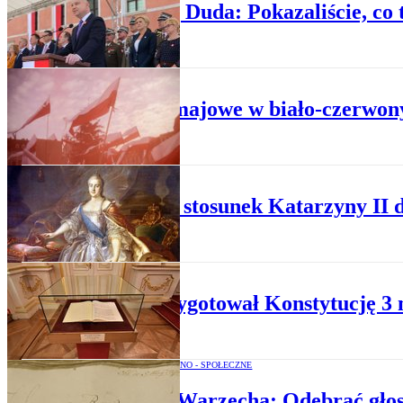
Andrzej Duda: Pokazaliście, co
HISTORIA
Święta majowe w biało-czerwo
HISTORIA POLSKI
Jaki był stosunek Katarzyny II 
HISTORIA POLSKI
Kto przygotował Konstytucję 3
OPINIE POLITYCZNO - SPOŁECZNE
Łukasz Warzecha: Odebrać głos