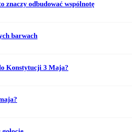
 to znaczy odbudować wspólnotę
nych barwach
do Konstytucji 3 Maja?
 maja?
 gołocie