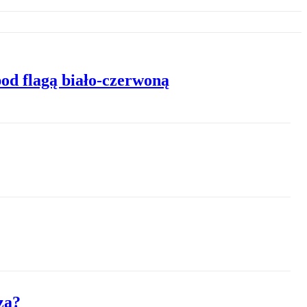
od flagą biało-czerwoną
zą?