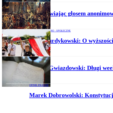
HISTORIA POLSKI
Przemawiając głosem anonimowe
OPINIE POLITYCZNO - SPOŁECZNE
Jerzy Surdykowski: O wyższości
OPINIE PRAWNE
Robert Gwiazdowski: Długi wee
OPINIE PRAWNE
Marek Dobrowolski: Konstytucja