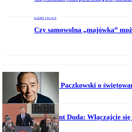
KADRY I PŁACE
Czy samowolna „majówka” może 
PLUS MINUS
Andrzej Paczkowski o świętowa
POLITYKA
Prezydent Duda: Włączajcie się