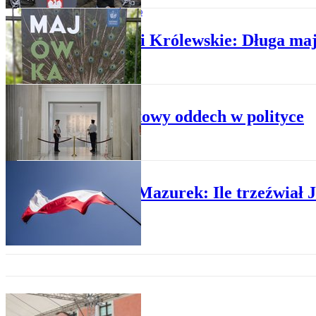
SPOŁECZEŃSTWO
Łazienki Królewskie: Długa maj
POLITYKA
Majówkowy oddech w polityce
PLUS MINUS
Robert Mazurek: Ile trzeźwiał J
POLITYKA