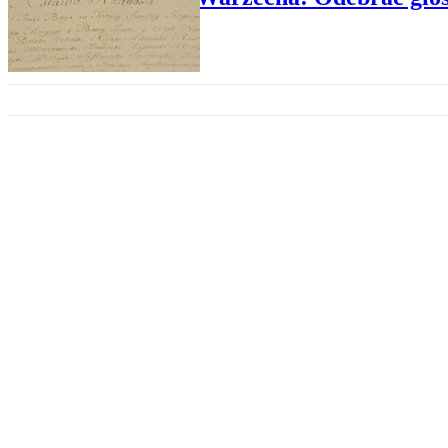
HISTORIA
Stanisław August Poniatowski. K
HISTORIA
„Stanisław August Poniatowski 
HISTORIA
Majówkowe rocznice w cieniu p