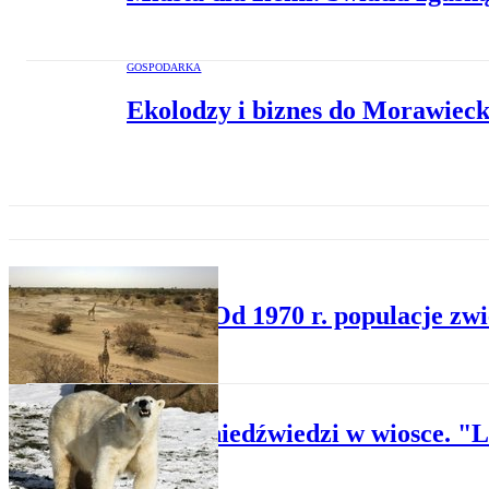
GOSPODARKA
Ekolodzy i biznes do Morawieck
NAUKA
WWF: Od 1970 r. populacje zwier
ŚWIAT
Grupa niedźwiedzi w wiosce. "