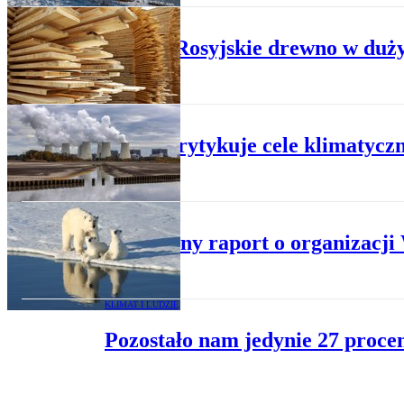
HANDEL
WWF: Rosyjskie drewno w dużych
PLANETA
WWF krytykuje cele klimatyczn
ZWIERZĘTA
Krytyczny raport o organizacji
KLIMAT I LUDZIE
Pozostało nam jedynie 27 proce