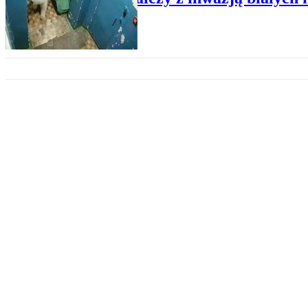
NAUKA
Chiny zmieniają decyzję ws. ha
SPOŁECZEŃSTWO
Rybne wojny. Kiedy pozabijamy 
NAUKA
Nepal: Tygrysów dwa razy więcej