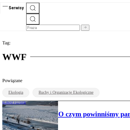
Serwisy
Tag:
WWF
Powiązane
Ekologia
Ruchy i Organizacje Ekologiczne
KLIMAT I LUDZIE
Mirosław Proppé: O czym powinniśmy pam