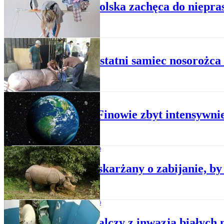
WWF Polska zachęca do niepra
NAUKA
Zmarł ostatni samiec nosorożca
NAUKA
WWF: Finowie zbyt intensywnie
SPOŁECZEŃSTWO
WWF oskarżany o zabijanie, by
SPOŁECZEŃSTWO
Rosja walczy z inwazją białych 