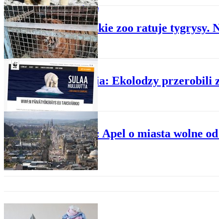
SPOŁECZEŃSTWO
Poznańskie zoo ratuje tygrysy. 
NAUKA
Finlandia: Ekolodzy przerobili z
NAUKA
Szkocja: Apel o miasta wolne o
NAUKA