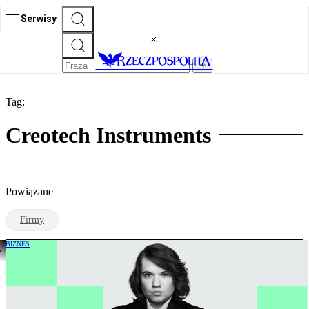
Serwisy
Tag:
Creotech Instruments
Powiązane
Firmy
BIZNES
Bruksela szykuje nowe sankcje na Rosję.
Rafinerie i banki na celowniku