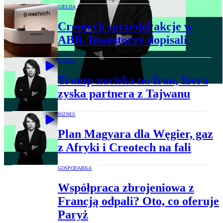
GIEŁDA
Creotech sprzedał akcje w
ABB. Inwestorzy dopisali
BIZNES
Trump naciska na Iran, Izera
zyska partnera z Tajwanu
BIZNES
Plan Magyara dla Węgier, gaz
z Afryki i Creotech na fali
GOSPODARKA
Współpraca zbrojeniowa z
Francją odpali? Oto, co oferuje
Paryż