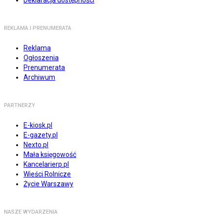
REKLAMA I PRENUMERATA
Reklama
Ogłoszenia
Prenumerata
Archiwum
PARTNERZY
E-kiosk.pl
E-gazety.pl
Nexto.pl
Mała księgowość
Kancelarierp.pl
Wieści Rolnicze
Życie Warszawy
NASZE WYDARZENIA