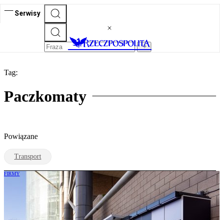
Serwisy
Tag:
Paczkomaty
Powiązane
Transport
FIRMY
Brytyjska szansa InPostu