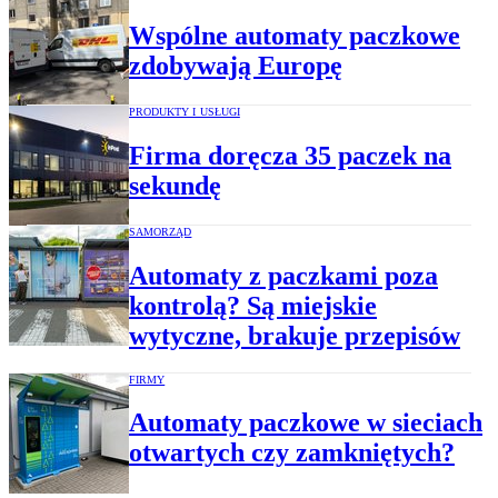
Wspólne automaty paczkowe
zdobywają Europę
PRODUKTY I USŁUGI
Firma doręcza 35 paczek na
sekundę
SAMORZĄD
Automaty z paczkami poza
kontrolą? Są miejskie
wytyczne, brakuje przepisów
FIRMY
Automaty paczkowe w sieciach
otwartych czy zamkniętych?