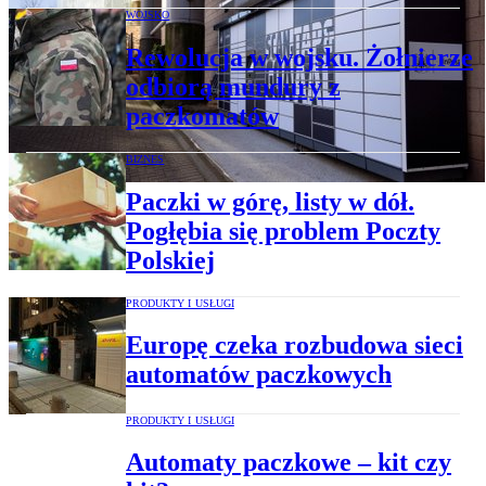
WOJSKO
Rewolucja w wojsku. Żołnierze
odbiorą mundury z
paczkomatów
BIZNES
Paczki w górę, listy w dół.
Pogłębia się problem Poczty
Polskiej
PRODUKTY I USŁUGI
Europę czeka rozbudowa sieci
automatów paczkowych
PRODUKTY I USŁUGI
Automaty paczkowe – kit czy