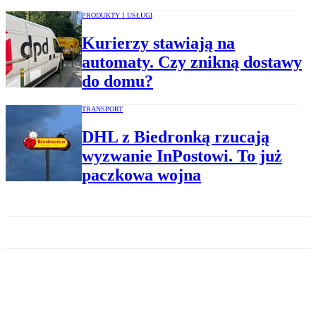
PRODUKTY I USŁUGI
Kurierzy stawiają na
automaty. Czy znikną dostawy
do domu?
TRANSPORT
DHL z Biedronką rzucają
wyzwanie InPostowi. To już
paczkowa wojna
TRANSPORT
Ruszyła druga wojna o