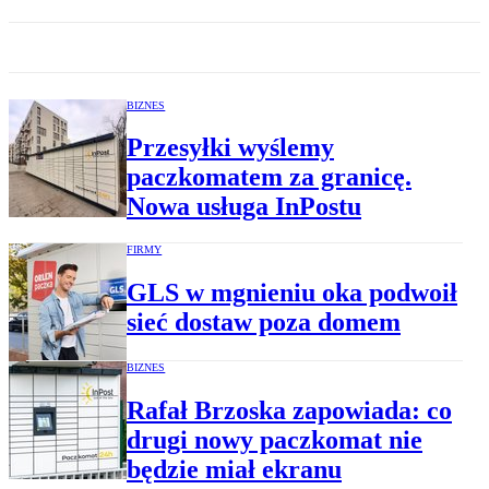
BIZNES
Przesyłki wyślemy
paczkomatem za granicę.
Nowa usługa InPostu
FIRMY
GLS w mgnieniu oka podwoił
sieć dostaw poza domem
BIZNES
Rafał Brzoska zapowiada: co
drugi nowy paczkomat nie
będzie miał ekranu