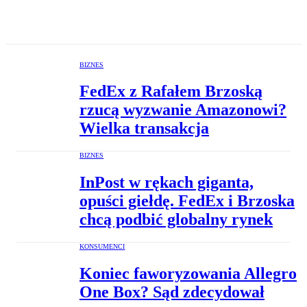
BIZNES
FedEx z Rafałem Brzoską
rzucą wyzwanie Amazonowi?
Wielka transakcja
BIZNES
InPost w rękach giganta,
opuści giełdę. FedEx i Brzoska
chcą podbić globalny rynek
KONSUMENCI
Koniec faworyzowania Allegro
One Box? Sąd zdecydował