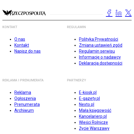
KONTAKT
REGULAMIN
O nas
Polityka Prywatności
Kontakt
Zmiana ustawień zgód
Napisz do nas
Regulamin serwisu
Informacje o nadawcy
Deklaracja dostępności
REKLAMA I PRENUMERATA
PARTNERZY
Reklama
E-kiosk.pl
Ogłoszenia
E-gazety.pl
Prenumerata
Nexto.pl
Archiwum
Mała księgowość
Kancelarierp.pl
Wieści Rolnicze
Życie Warszawy