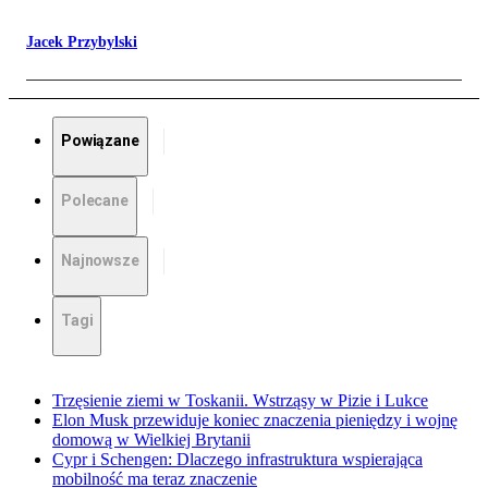
Jacek Przybylski
Powiązane
Polecane
Najnowsze
Tagi
Trzęsienie ziemi w Toskanii. Wstrząsy w Pizie i Lukce
Elon Musk przewiduje koniec znaczenia pieniędzy i wojnę
domową w Wielkiej Brytanii
Cypr i Schengen: Dlaczego infrastruktura wspierająca
mobilność ma teraz znaczenie