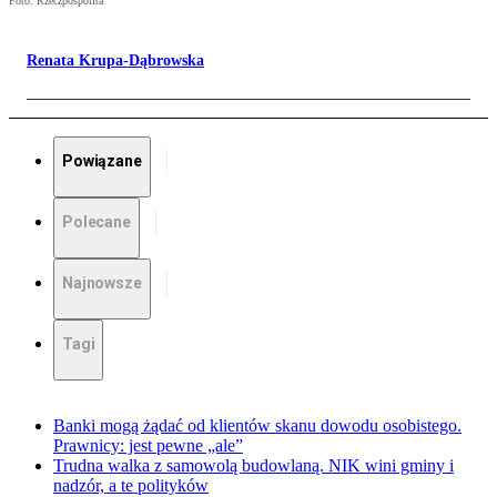
Foto: Rzeczpospolita
Renata Krupa-Dąbrowska
Powiązane
Polecane
Najnowsze
Tagi
Banki mogą żądać od klientów skanu dowodu osobistego.
Prawnicy: jest pewne „ale”
Trudna walka z samowolą budowlaną. NIK wini gminy i
nadzór, a te polityków