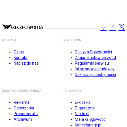
KONTAKT
REGULAMIN
O nas
Polityka Prywatności
Kontakt
Zmiana ustawień zgód
Napisz do nas
Regulamin serwisu
Informacje o nadawcy
Deklaracja dostępności
REKLAMA I PRENUMERATA
PARTNERZY
Reklama
E-kiosk.pl
Ogłoszenia
E-gazety.pl
Prenumerata
Nexto.pl
Archiwum
Mała księgowość
Kancelarierp.pl