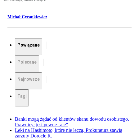
Foto: Fotorzepa, Marian Zubrzycki
Michał Cyrankiewicz
Powiązane
Polecane
Najnowsze
Tagi
Banki mogą żądać od klientów skanu dowodu osobistego.
Prawnicy: jest pewne „ale”
Leki na Hashimoto, które nie leczą. Prokuratura stawia
zarzuty Dorocie R.