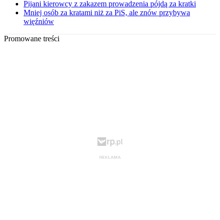
Pijani kierowcy z zakazem prowadzenia pójdą za kratki
Mniej osób za kratami niż za PiS, ale znów przybywa
więźniów
Promowane treści