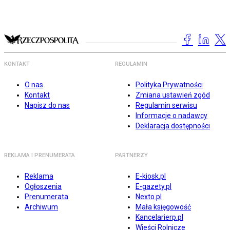
KONTAKT
REGULAMIN
O nas
Polityka Prywatności
Kontakt
Zmiana ustawień zgód
Napisz do nas
Regulamin serwisu
Informacje o nadawcy
Deklaracja dostępności
REKLAMA I PRENUMERATA
PARTNERZY
Reklama
E-kiosk.pl
Ogłoszenia
E-gazety.pl
Prenumerata
Nexto.pl
Archiwum
Mała księgowość
Kancelarierp.pl
Wieści Rolnicze