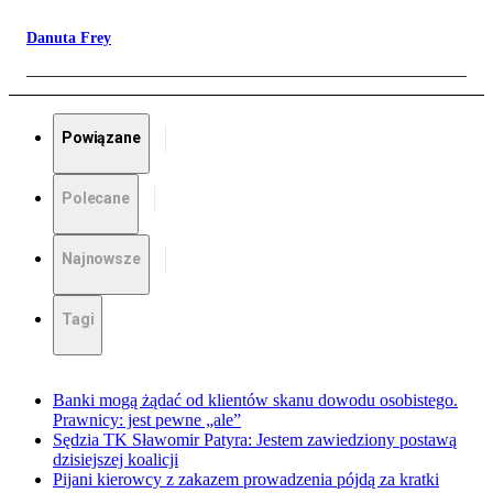
Danuta Frey
Powiązane
Polecane
Najnowsze
Tagi
Banki mogą żądać od klientów skanu dowodu osobistego.
Prawnicy: jest pewne „ale”
Sędzia TK Sławomir Patyra: Jestem zawiedziony postawą
dzisiejszej koalicji
Pijani kierowcy z zakazem prowadzenia pójdą za kratki