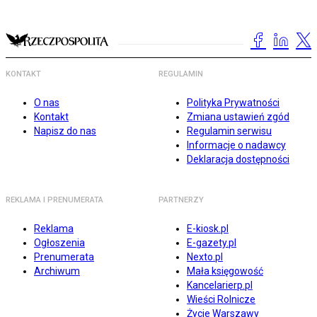
KONTAKT
REGULAMIN
O nas
Polityka Prywatności
Kontakt
Zmiana ustawień zgód
Napisz do nas
Regulamin serwisu
Informacje o nadawcy
Deklaracja dostępności
REKLAMA I PRENUMERATA
PARTNERZY
Reklama
E-kiosk.pl
Ogłoszenia
E-gazety.pl
Prenumerata
Nexto.pl
Archiwum
Mała księgowość
Kancelarierp.pl
Wieści Rolnicze
Życie Warszawy